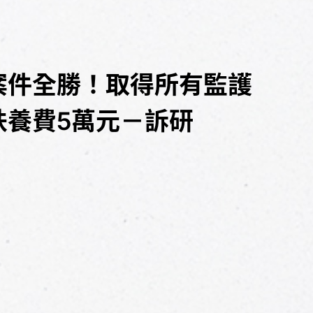
案件全勝！取得所有監護
扶養費5萬元－訴研