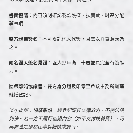
書面協議
：內容須明確記載監護權、扶養費、財產分配
等事項。
雙方親自簽名
：不可委託他人代簽，且需以真實意願為
之。
兩名證人簽名見證
：證人需年滿二十歲並具完全行為能
力。
攜帶離婚協議書、雙方身分證及印章
至戶政事務所辦理
離婚登記。
※小提醒：協議離婚一經登記即具法律效力，不需法院
判決。若一方不履行協議內容（如不支付扶養費），可
再向法院提起民事訴訟請求履行。