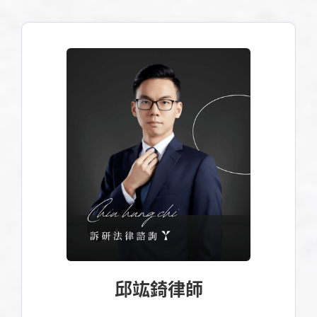
邱竑錡律師