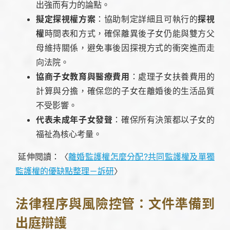
出強而有力的論點。
擬定探視權方案
：協助制定詳細且可執行的
探視
權
時間表和方式，確保離異後子女仍能與雙方父
母維持關係，避免事後因探視方式的衝突進而走
向法院。
協商子女教育與醫療費用
：處理子女扶養費用的
計算與分擔，確保您的子女在離婚後的生活品質
不受影響。
代表未成年子女發聲
：確保所有決策都以子女的
福祉為核心考量。
延伸閱讀：〈
離婚監護權怎麼分配?共同監護權及單獨
監護權的優缺點整理－訴研
〉
法律程序與風險控管：文件準備到
出庭辯護