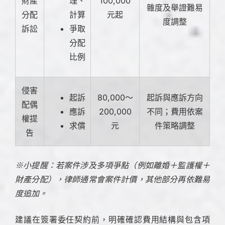
財產
理、
100,000
雜度及舉證難易
分配
計算
元起
度調整
訴訟
爭取
分配
比例
侵害
起訴
80,000～
起訴與應訴方向
配偶
應訴
200,000
不同；費用依案
權提
求償
元
件策略調整
告
※小提醒：若案件涉及多項爭點（例如離婚＋監護權＋
財產分配），律師通常會案件計價，其他部分再依難易
度追加。
建議在簽署委任契約前，明確確認費用結構與包含項