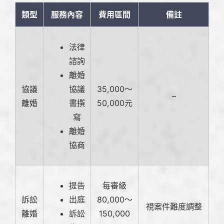
類型
服務內容
費用區間
備註
法律
諮詢
離婚
協議
協議
35,000～
–
離婚
書撰
50,000元
寫
離婚
協商
提告
每審級
訴訟
出庭
80,000～
視案件難度調整
離婚
訴訟
150,000