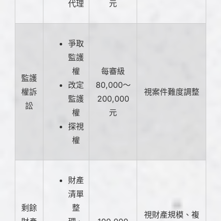
代理
元
爭取
監護
權
每審級
監護
改定
80,000～
權訴
視案件難度調整
監護
200,000
訟
權
元
探視
權
財產
清單
剩餘
整
視財產規模、複