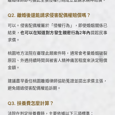
離婚律師即可據此主張侵權行為成立並請求精神賠償。
Q2. 離婚後還能請求侵害配偶權賠償嗎？
可以。侵害配偶權屬於「侵權行為」，即使婚姻關係已
結束，
也可以在知道對方發生親密行為
2年內
提起民事
求償。
桃園地方法院在審理此類案件時，通常會考量婚姻破裂
原因、外遇持續時間與被害人精神痛苦程度來決定賠償
金額。
建議盡早委任桃園離婚律師協助蒐證並提出求償主張，
避免錯過侵害配偶權追訴期。
Q3. 扶養費怎麼計算？
法院在判定扶養費時，主要依據以下三項標準：